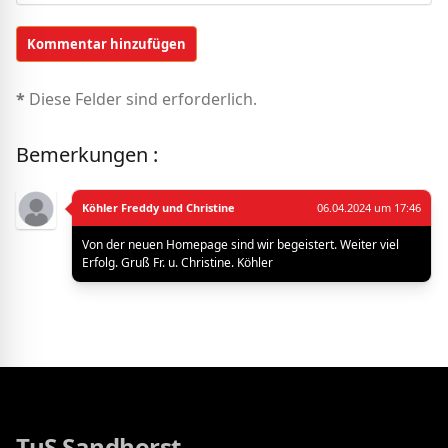
*
Diese Felder sind erforderlich.
Bemerkungen :
Köhler Freddy und Christine
06.04.2024 um 17:46
Von der neuen Homepage sind wir begeistert. Weiter viel
Erfolg. Gruß Fr. u. Christine. Köhler
TuS Sandhorst